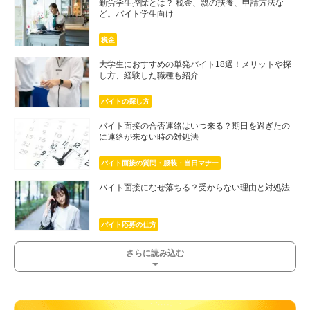
勤労学生控除とは？ 税金、親の扶養、申請方法な
ど。バイト学生向け
税金
大学生におすすめの単発バイト18選！メリットや探
し方、経験した職種も紹介
バイトの探し方
バイト面接の合否連絡はいつ来る？期日を過ぎたの
に連絡が来ない時の対処法
バイト面接の質問・服装・当日マナー
バイト面接になぜ落ちる？受からない理由と対処法
バイト応募の仕方
さらに読み込む