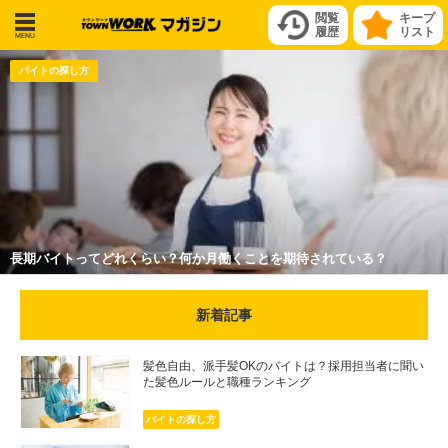
閲覧
キープ
履歴
リスト
メニ
バイトの探し方
ュー
長期バイトってどれくらい？何か月働くことを期待されている？
新着記事
髪色自由、派手髪OKのバイトは？採用担当者に聞い
た髪色ルールと職種ランキング
バイトの探し方